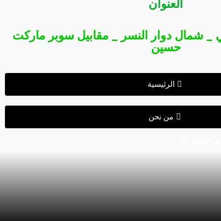
العنوان
 _ شمال دوار النسر _ مقابيل سوبر ماركت
حسين
الرئيسية
من نحن
2 Ⓒ